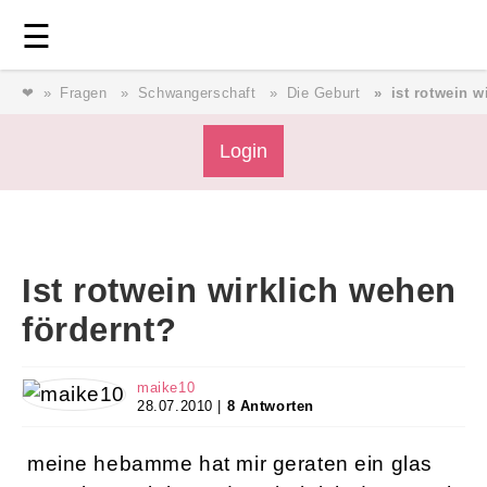
Login
⎯ Wir lieben Familie ⎯
☰
❤
Fragen
Schwangerschaft
Die Geburt
ist rotwein w
Login
Login
Magazin
Ist rotwein wirklich wehen
Forum
fördernt?
Service
maike10
28.07.2010 |
8 Antworten
AGB & Impressum
meine hebamme hat mir geraten ein glas