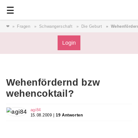
Login
⎯ Wir lieben Familie ⎯
☰
❤
Fragen
Schwangerschaft
Die Geburt
Wehenförder
Login
Login
Magazin
Wehenfördernd bzw
Forum
wehencoktail?
Service
agi84
15.08.2009 |
19 Antworten
AGB & Impressum