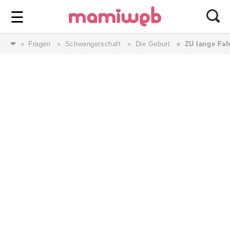
Login
⎯ Wir lieben Familie ⎯
☰
❤
Fragen
Schwangerschaft
Die Geburt
ZU lange Fah
Login
Magazin
Forum
Service
AGB & Impressum