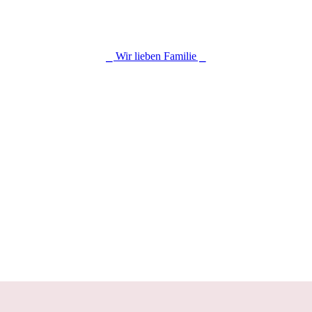
⎯ Wir lieben Familie ⎯