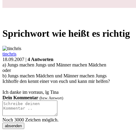
Schwanger
Geburt
Baby
Kleinkind
Familie
Gesundheit
Forum
❤
Fragen
Schwangerschaft
Allgemeines
Sprichwort wie heißt es richtig
Login
Sprichwort wie heißt es richtig