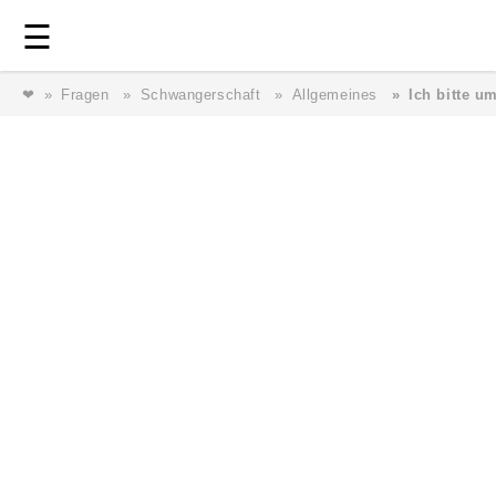
Login
⎯ Wir lieben Familie ⎯
☰
❤
Fragen
Schwangerschaft
Allgemeines
Ich bitte u
Login
Magazin
Forum
Service
AGB & Impressum