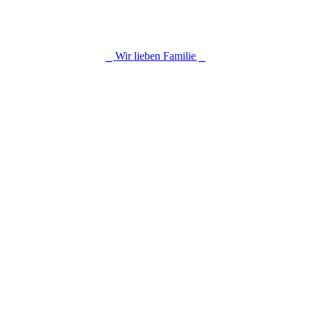
⎯ Wir lieben Familie ⎯