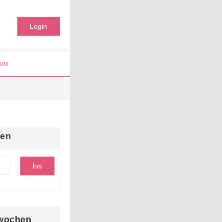
Login
UM
hen
wochen