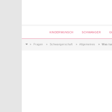
Login
KINDERWUNSCH
SCHWANGER
G
❤
Fragen
Schwangerschaft
Allgemeines
Was tu
Magazin
Forum
Service
AGB & Impressum