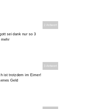
2 Antwort
gott sei dank nur so 3
x mehr
3 Antwort
 ist trotzdem im Eimer!
ssenes Geld