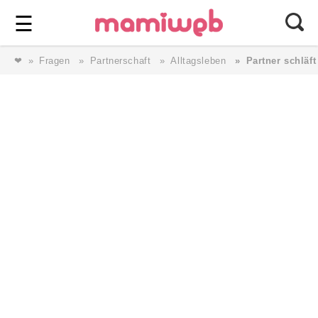
Login
⎯ Wir lieben Familie ⎯
☰
❤
Fragen
Partnerschaft
Alltagsleben
Partner schlä
Login
Magazin
Forum
Service
AGB & Impressum