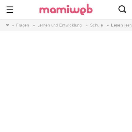
Login
⎯ Wir lieben Familie ⎯
☰
❤
Fragen
Lernen und Entwicklung
Schule
Lesen ler
Login
Magazin
Forum
Service
AGB & Impressum