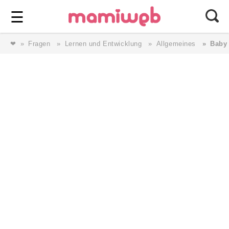
Login
⎯ Wir lieben Familie ⎯
☰
❤
Fragen
Lernen und Entwicklung
Allgemeines
Baby 
Login
Magazin
Forum
Service
AGB & Impressum