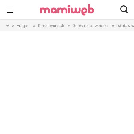
Login
⎯ Wir lieben Familie ⎯
☰
❤
Fragen
Kinderwunsch
Schwanger werden
Ist das 
Login
Magazin
Forum
Service
AGB & Impressum