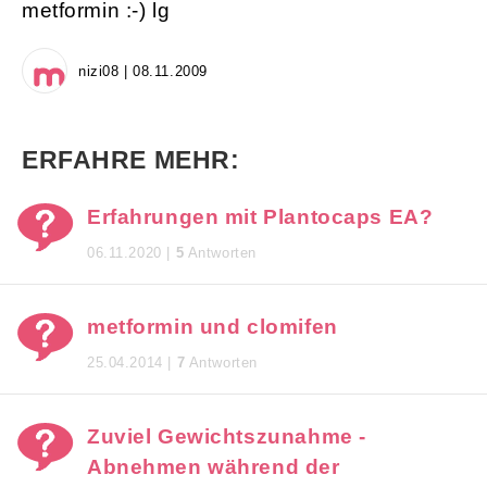
metformin :-) lg
nizi08 | 08.11.2009
ERFAHRE MEHR:
Erfahrungen mit Plantocaps EA?
06.11.2020 |
5
Antworten
metformin und clomifen
25.04.2014 |
7
Antworten
Zuviel Gewichtszunahme -
Abnehmen während der