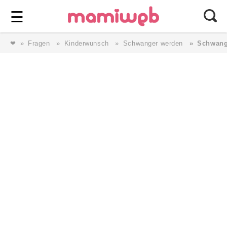
Login
⎯ Wir lieben Familie ⎯
☰
❤
Fragen
Kinderwunsch
Schwanger werden
Schwang
Login
Magazin
Forum
Service
AGB & Impressum