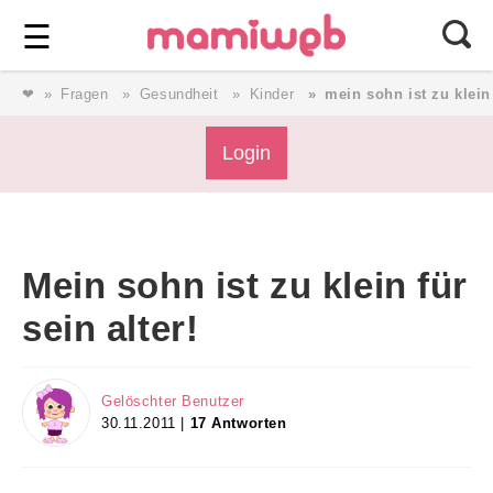
Login
⎯ Wir lieben Familie ⎯
☰
❤
Fragen
Gesundheit
Kinder
mein sohn ist zu klein 
Login
Login
Magazin
Mein sohn ist zu klein für
Forum
sein alter!
Service
Gelöschter Benutzer
30.11.2011 |
17 Antworten
AGB & Impressum