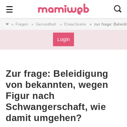
Login
⎯ Wir lieben Familie ⎯
☰
❤
Fragen
Gesundheit
Erwachsene
zur frage: Belei
Login
Login
Magazin
Zur frage: Beleidigung
Forum
von bekannten, wegen
Figur nach
Service
Schwangerschaft, wie
AGB & Impressum
damit umgehen?