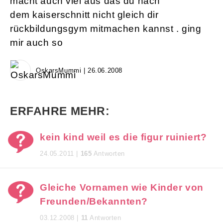
macht auch viel aus das du nach
dem kaiserschnitt nicht gleich dir
rückbildungsgym mitmachen kannst . ging
mir auch so
OskarsMummi | 26.06.2008
ERFAHRE MEHR:
kein kind weil es die figur ruiniert?
24.05.2011 |
165
Antworten
Gleiche Vornamen wie Kinder von
Freunden/Bekannten?
03.12.2008 |
11
Antworten