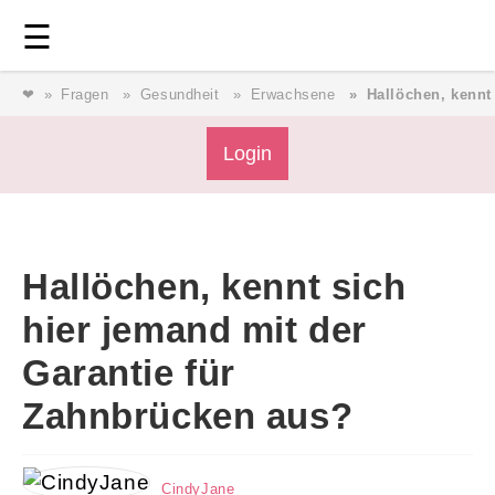
Login
⎯ Wir lieben Familie ⎯
☰
❤
Fragen
Gesundheit
Erwachsene
Hallöchen, kennt
Login
Magazin
Forum
Service
AGB & Impressum