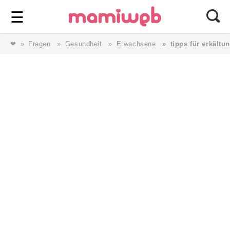
Login
⎯ Wir lieben Familie ⎯
☰
❤
Fragen
Gesundheit
Erwachsene
tipps für erkältu
Login
Magazin
Forum
Service
AGB & Impressum