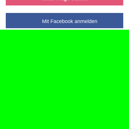
Mit Facebook anmelden
Kategorie: Familienleben
Unterkategorien:
Allgemeines
Deutschland
Österreich
Schweiz
Andere Länder