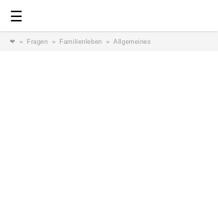
Login
⎯ Wir lieben Familie ⎯
☰
❤
Fragen
Familienleben
Allgemeines
Login
Magazin
Forum
Service
AGB & Impressum