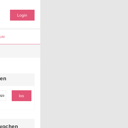
Login
UM
hen
wochen