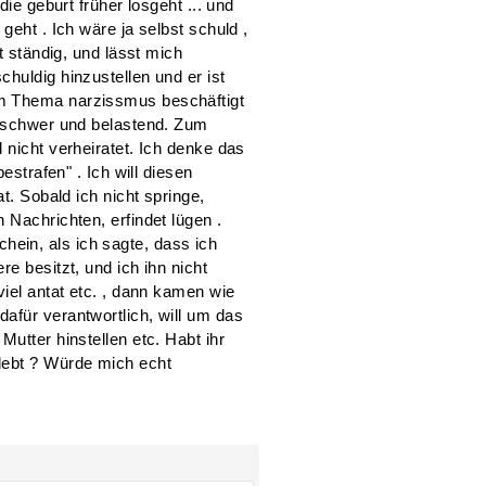
die geburt früher losgeht ... und
geht . Ich wäre ja selbst schuld ,
gt ständig, und lässt mich
huldig hinzustellen und er ist
em Thema narzissmus beschäftigt
t schwer und belastend. Zum
 nicht verheiratet. Ich denke das
estrafen" . Ich will diesen
at. Sobald ich nicht springe,
 Nachrichten, erfindet lügen .
ein, als ich sagte, dass ich
e besitzt, und ich ihn nicht
viel antat etc. , dann kamen wie
afür verantwortlich, will um das
Mutter hinstellen etc. Habt ihr
lebt ? Würde mich echt