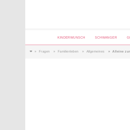
Login
KINDERWUNSCH
SCHWANGER
G
❤
Fragen
Familienleben
Allgemeines
Alleine zu
Magazin
Forum
Service
AGB & Impressum