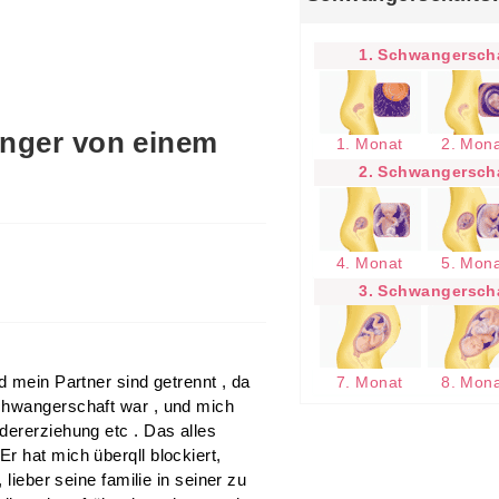
1. Schwangerscha
anger von einem
1. Monat
2. Mon
2. Schwangerscha
4. Monat
5. Mon
3. Schwangerscha
d mein Partner sind getrennt , da
7. Monat
8. Mon
chwangerschaft war , und mich
dererziehung etc . Das alles
r hat mich überqll blockiert,
 lieber seine familie in seiner zu