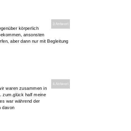
3 Antwort
genüber körperlich
ht bekommen, ansonsten
fen, aber dann nur mit Begleitung
4 Antwort
 wir waren zusammen in
t. zum.glück half meine
lles war während der
h davon