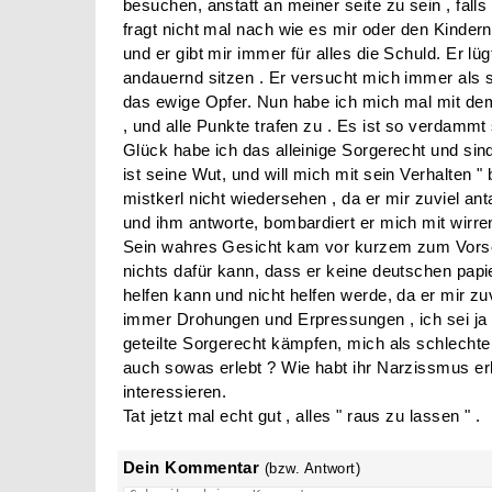
besuchen, anstatt an meiner seite zu sein , falls 
fragt nicht mal nach wie es mir oder den Kindern 
und er gibt mir immer für alles die Schuld. Er lü
andauernd sitzen . Er versucht mich immer als sc
das ewige Opfer. Nun habe ich mich mal mit d
, und alle Punkte trafen zu . Es ist so verdamm
Glück habe ich das alleinige Sorgerecht und sind
ist seine Wut, und will mich mit sein Verhalten " b
mistkerl nicht wiedersehen , da er mir zuviel ant
und ihm antworte, bombardiert er mich mit wirren
Sein wahres Gesicht kam vor kurzem zum Vorsch
nichts dafür kann, dass er keine deutschen papier
helfen kann und nicht helfen werde, da er mir zu
immer Drohungen und Erpressungen , ich sei ja d
geteilte Sorgerecht kämpfen, mich als schlechte 
auch sowas erlebt ? Wie habt ihr Narzissmus er
interessieren.
Tat jetzt mal echt gut , alles " raus zu lassen " .
Dein Kommentar
(bzw. Antwort)