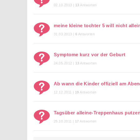
02.10.2013 |
13
Antworten
meine kleine tochter 5 will nicht allei
31.03.2013 |
6
Antworten
Symptome kurz vor der Geburt
24.05.2012 |
13
Antworten
Ab wann die Kinder offiziell am Aben
12.12.2011 |
19
Antworten
Tagsüber alleine-Treppenhaus putzen
25.10.2011 |
17
Antworten