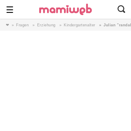
Login
⎯ Wir lieben Familie ⎯
☰
❤
Fragen
Erziehung
Kindergartenalter
Julian "randa
Login
Magazin
Forum
Service
AGB & Impressum