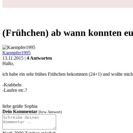
Schwanger
Geburt
Baby
Kleinkind
Familie
Gesundheit
Forum
❤
Fragen
Erziehung
Baby
(Frühchen) ab wann konnten eure Frühchen sich drehen und na
Login
(Frühchen) ab wann konnten eu