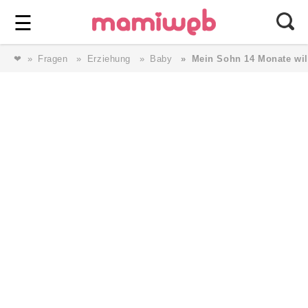
Login
⎯ Wir lieben Familie ⎯
☰
❤
Fragen
Erziehung
Baby
Mein Sohn 14 Monate will
Login
Magazin
Forum
Service
AGB & Impressum