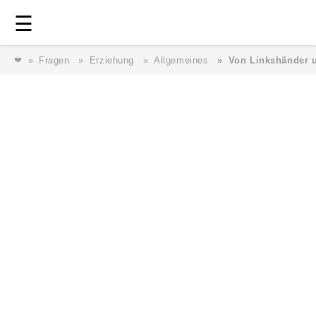
Login
⎯ Wir lieben Familie ⎯
☰
❤
Fragen
Erziehung
Allgemeines
Von Linkshänder 
Login
Magazin
Forum
Service
AGB & Impressum