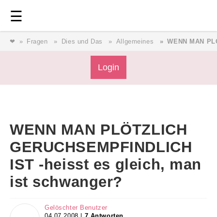
Login
⎯ Wir lieben Familie ⎯
☰
❤
Fragen
Dies und Das
Allgemeines
WENN MAN PLÖT
Login
Login
Magazin
WENN MAN PLÖTZLICH
Forum
GERUCHSEMPFINDLICH
IST -heisst es gleich, man
Service
ist schwanger?
AGB & Impressum
Gelöschter Benutzer
04.07.2008 |
7 Antworten