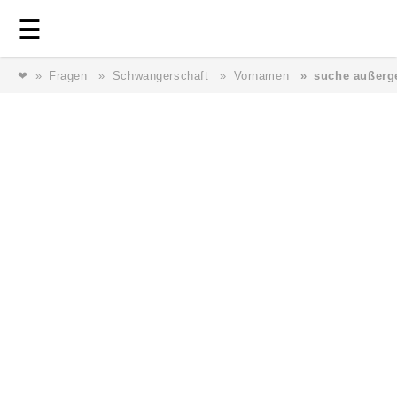
Login
⎯ Wir lieben Familie ⎯
☰
❤
Fragen
Schwangerschaft
Vornamen
suche außerg
Login
Magazin
Forum
Service
AGB & Impressum