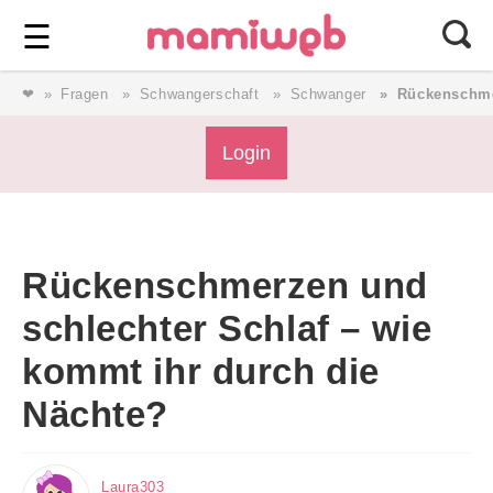
Login
⎯ Wir lieben Familie ⎯
☰
❤
Fragen
Schwangerschaft
Schwanger
Rückenschmer
Login
Login
Magazin
Rückenschmerzen und
Forum
schlechter Schlaf – wie
kommt ihr durch die
Service
Nächte?
AGB & Impressum
Laura303