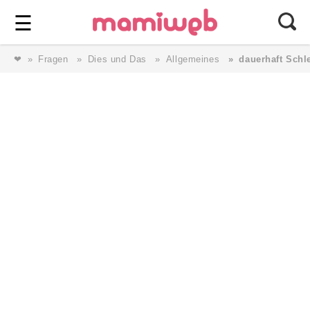
Login
⎯ Wir lieben Familie ⎯
☰
❤
Fragen
Dies und Das
Allgemeines
dauerhaft Sch
Login
Magazin
Forum
Service
AGB & Impressum