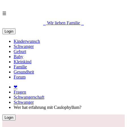
☰
⎯ Wir lieben Familie ⎯
Login
Kinderwunsch
Schwanger
Geburt
Baby
Kleinkind
Familie
Gesundheit
Forum
❤
Fragen
Schwangerschaft
Schwanger
Wer hat erfahrung mit Caulophyllum?
Login