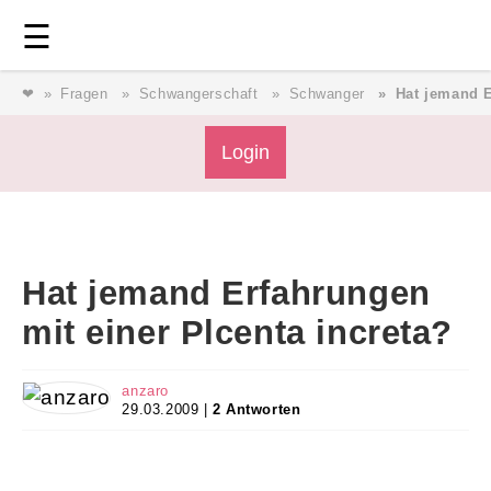
Login
⎯ Wir lieben Familie ⎯
☰
❤
Fragen
Schwangerschaft
Schwanger
Hat jemand E
Login
Login
Magazin
Hat jemand Erfahrungen
Forum
mit einer Plcenta increta?
Service
anzaro
29.03.2009 |
2 Antworten
AGB & Impressum