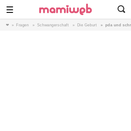
Login
⎯ Wir lieben Familie ⎯
☰
❤
Fragen
Schwangerschaft
Die Geburt
pda und schm
Login
Magazin
Forum
Service
AGB & Impressum