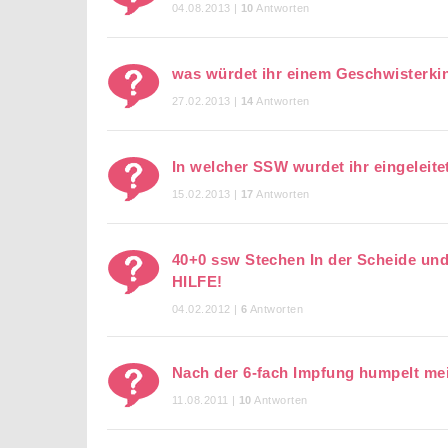
04.08.2013 |
10
Antworten
was würdet ihr einem Geschwisterki
27.02.2013 |
14
Antworten
In welcher SSW wurdet ihr eingeleit
15.02.2013 |
17
Antworten
40+0 ssw Stechen In der Scheide un
HILFE!
04.02.2012 |
6
Antworten
Nach der 6-fach Impfung humpelt me
11.08.2011 |
10
Antworten