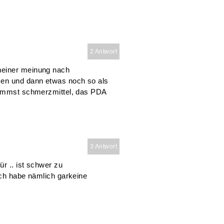
2 Antwort
meiner meinung nach
men und dann etwas noch so als
ekommst schmerzmittel, das PDA
3 Antwort
r .. ist schwer zu
ich habe nämlich garkeine