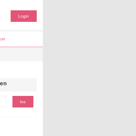
Login
UM
hen