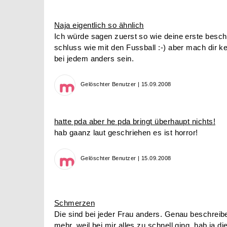
Naja eigentlich so ähnlich
Ich würde sagen zuerst so wie deine erste besc
schluss wie mit den Fussball :-) aber mach dir k
bei jedem anders sein.
Gelöschter Benutzer | 15.09.2008
hatte pda aber he pda bringt überhaupt nichts!
hab gaanz laut geschriehen es ist horror!
Gelöschter Benutzer | 15.09.2008
Schmerzen
Die sind bei jeder Frau anders. Genau beschreibe
mehr, weil bei mir alles zu schnell ging. hab ja d