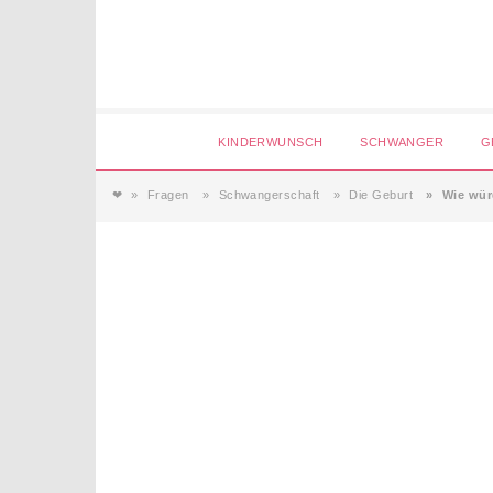
Login
KINDERWUNSCH
SCHWANGER
G
❤
Fragen
Schwangerschaft
Die Geburt
Wie wür
Magazin
Forum
Service
AGB & Impressum