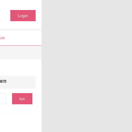
Login
UM
hen