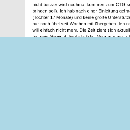
nicht besser wird nochmal kommen zum CTG s
bringen soll). Ich hab nach einer Einleitung gefr
(Tochter 17 Monate) und keine große Unterstüt
nur noch übel seit Wochen mit übergeben. Ich 
will einfach nicht mehr. Die Zeit zieht sich akt
hat sein Gewicht, liegt startklar. Warum muss ich
Es gibt doch auch Wunsch KS. Ich kann nicht m
Hat jemand ähnliche Erfahrung?
Sorry für das gejammer aber ich habe wirklich 
Dein Kommentar
(bzw. Antwort)
Noch
3000
Zeichen möglich.
2 Antworten
[ von neu nach alt sortieren ]