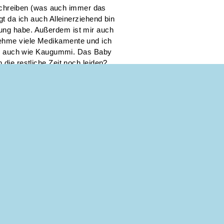
chreiben (was auch immer das
agt da ich auch Alleinerziehend bin
zung habe. Außerdem ist mir auch
nehme viele Medikamente und ich
uell auch wie Kaugummi. Das Baby
 die restliche Zeit noch leiden?
ehr und ich mag auch nicht mehr.
keine Lust mehr