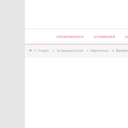
Login
KINDERWUNSCH
SCHWANGER
G
❤
Fragen
Schwangerschaft
Allgemeines
Einlei
Magazin
Forum
Service
AGB & Impressum