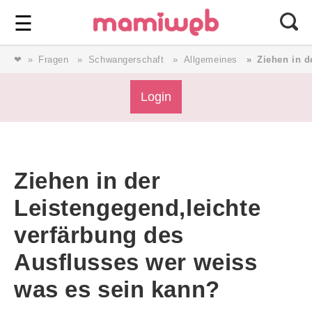
Login
⎯ Wir lieben Familie ⎯
☰
❤
Fragen
Schwangerschaft
Allgemeines
Ziehen in d
Login
Login
Magazin
Ziehen in der
Forum
Leistengegend,leichte
verfärbung des
Service
Ausflusses wer weiss
AGB & Impressum
was es sein kann?