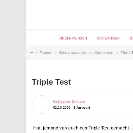
Login
KINDERWUNSCH
SCHWANGER
G
❤
Fragen
Schwangerschaft
Allgemeines
Triple 
Magazin
Forum
Triple Test
Service
Gelöschter Benutzer
02.10.2008 |
1 Antwort
AGB & Impressum
Hatt jemand von euch den Triple Test gemacht .