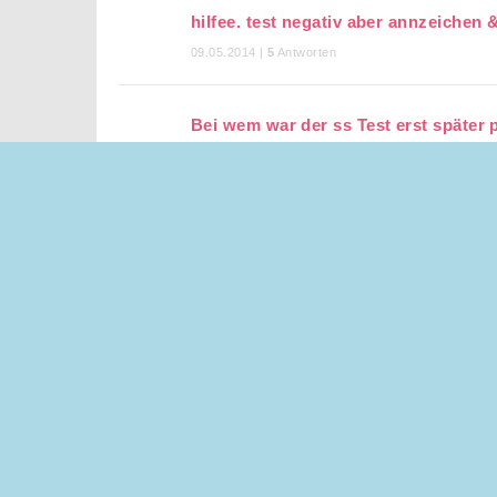
hilfee. test negativ aber annzeichen &
09.05.2014 |
5
Antworten
Bei wem war der ss Test erst später 
31.01.2014 |
14
Antworten
Ss- Test negativ Ovu Test von Tag zu
28.11.2013 |
10
Antworten
9-10 Tage drüber - man sieht nur dic
Test Ngativ !
09.04.2013 |
11
Antworten
4 Tag überfällig aber Test negativ
30.12.2011 |
12
Antworten