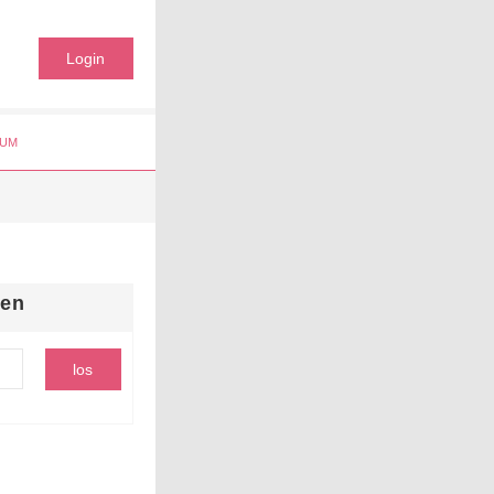
Login
UM
hen