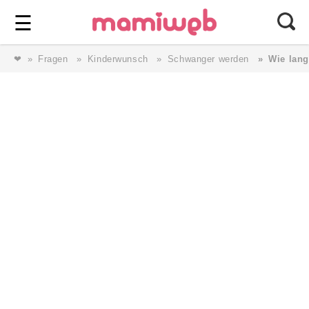
Login
⎯ Wir lieben Familie ⎯
☰
❤
Fragen
Kinderwunsch
Schwanger werden
Wie lan
Login
Magazin
Forum
Service
AGB & Impressum