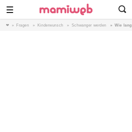
Login
⎯ Wir lieben Familie ⎯
☰
❤
Fragen
Kinderwunsch
Schwanger werden
Wie lang
Login
Magazin
Forum
Service
AGB & Impressum