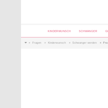
Login
KINDERWUNSCH
SCHWANGER
G
❤
Fragen
Kinderwunsch
Schwanger werden
Fru
Magazin
Forum
Service
AGB & Impressum