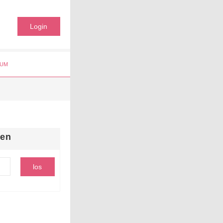
Login
UM
hen