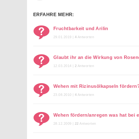
ERFAHRE MEHR:
Fruchtbarkeit und Arilin
29.01.2019 |
4
Antworten
Glaubt ihr an die Wirkung von Rosenq
12.03.2014 |
2
Antworten
Wehen mit Rizinusölkapseln fördern
23.08.2010 |
4
Antworten
Wehen fördern/anregen was hat bei e
28.12.2009 |
22
Antworten