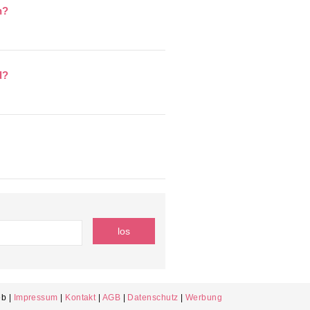
h?
d?
b |
Impressum
|
Kontakt
|
AGB
|
Datenschutz
|
Werbung