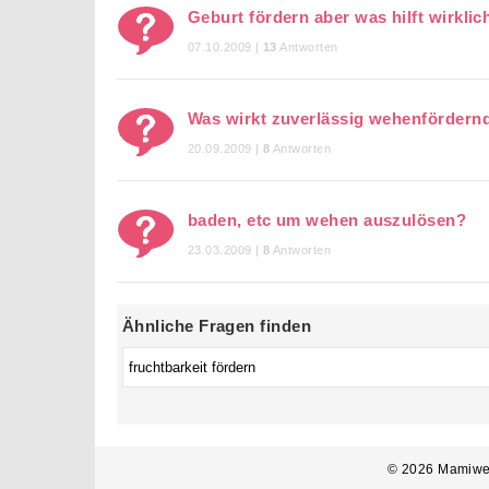
Geburt fördern aber was hilft wirklic
07.10.2009 |
13
Antworten
Was wirkt zuverlässig wehenfördern
20.09.2009 |
8
Antworten
baden, etc um wehen auszulösen?
23.03.2009 |
8
Antworten
Ähnliche Fragen finden
© 2026 Mamiwe