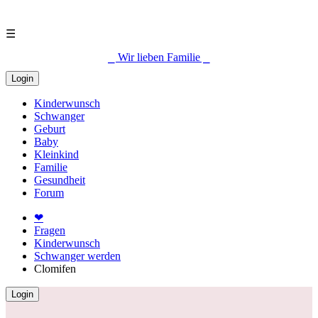
☰
⎯ Wir lieben Familie ⎯
Login
Kinderwunsch
Schwanger
Geburt
Baby
Kleinkind
Familie
Gesundheit
Forum
❤
Fragen
Kinderwunsch
Schwanger werden
Clomifen
Login