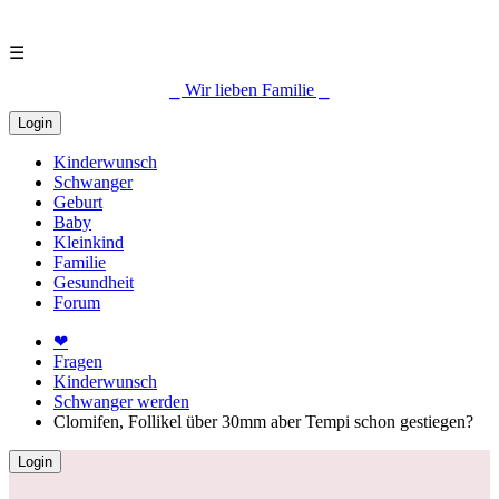
☰
⎯ Wir lieben Familie ⎯
Login
Kinderwunsch
Schwanger
Geburt
Baby
Kleinkind
Familie
Gesundheit
Forum
❤
Fragen
Kinderwunsch
Schwanger werden
Clomifen, Follikel über 30mm aber Tempi schon gestiegen?
Login