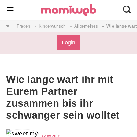
Login
⎯ Wir lieben Familie ⎯
☰
❤
Fragen
Kinderwunsch
Allgemeines
Wie lange wart
Login
Login
Magazin
Wie lange wart ihr mit
Forum
Eurem Partner
zusammen bis ihr
Service
schwanger sein wolltet
AGB & Impressum
sweet-my