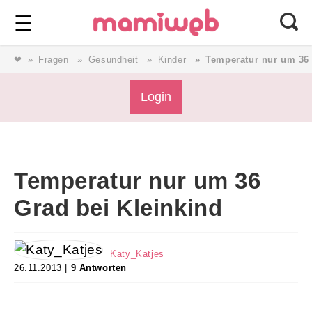
Login
⎯ Wir lieben Familie ⎯
☰
❤
Fragen
Gesundheit
Kinder
Temperatur nur um 36 
Login
Login
Magazin
Temperatur nur um 36
Forum
Grad bei Kleinkind
Service
Katy_Katjes
26.11.2013 |
9 Antworten
AGB & Impressum