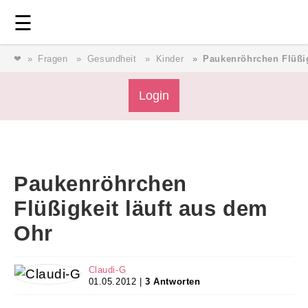
Login
⎯ Wir lieben Familie ⎯
☰
❤
Fragen
Gesundheit
Kinder
Paukenröhrchen Flüßig
Login
Login
Magazin
Paukenröhrchen
Forum
Flüßigkeit läuft aus dem
Ohr
Service
Claudi-G
AGB & Impressum
01.05.2012 |
3 Antworten