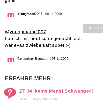
grins
YoungMami2007 | 06.11.2009
11 Antwort
@youngmami2007
hab ich mir heut scho gedacht jetzt
wär evas zwiebelsaft super :-)
Gelöschter Benutzer | 06.11.2009
ERFAHRE MEHR:
ZT 34, keine Mens! Schwanger?
20.02.2018 |
6
Antworten