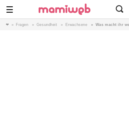
Login
⎯ Wir lieben Familie ⎯
☰
❤
Fragen
Gesundheit
Erwachsene
Was macht ihr wen
Login
Magazin
Forum
Service
AGB & Impressum