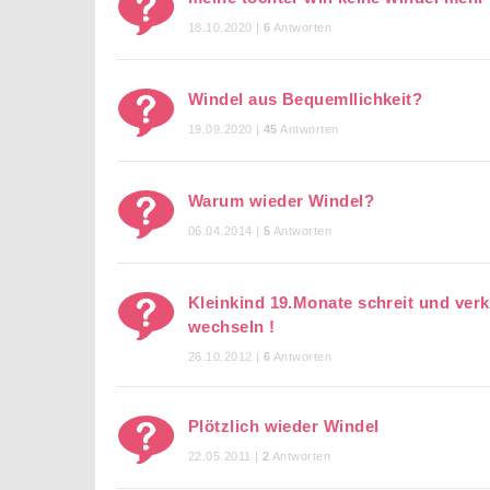
18.10.2020 |
6
Antworten
Windel aus Bequemllichkeit?
19.09.2020 |
45
Antworten
Warum wieder Windel?
06.04.2014 |
5
Antworten
Kleinkind 19.Monate schreit und verk
wechseln !
26.10.2012 |
6
Antworten
Plötzlich wieder Windel
22.05.2011 |
2
Antworten