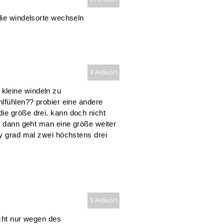
die windelsorte wechseln
4 Antwort
kleine windeln zu
hlfühlen?? probier eine andere
ie größe drei. kann doch nicht
t. dann geht man eine größe weiter
by grad mal zwei höchstens drei
5 Antwort
icht nur wegen des