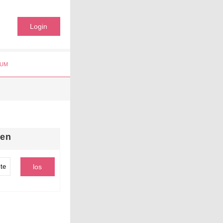
Login
UM
hen