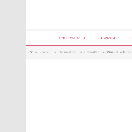
Login
KINDERWUNSCH
SCHWANGER
G
❤
Fragen
Gesundheit
Babyalter
Windel schnei
Magazin
Forum
Service
AGB & Impressum