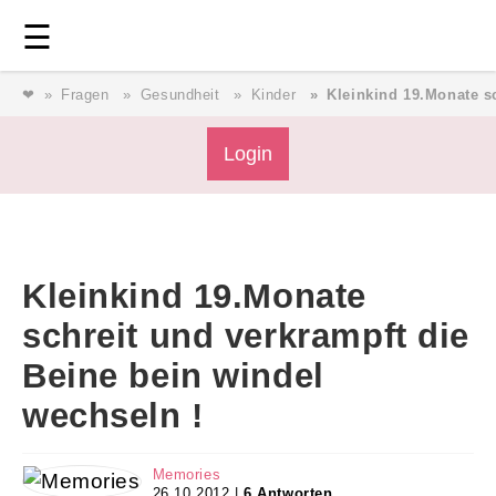
Login
⎯ Wir lieben Familie ⎯
☰
❤
Fragen
Gesundheit
Kinder
Kleinkind 19.Monate s
Login
Login
Magazin
Kleinkind 19.Monate
Forum
schreit und verkrampft die
Beine bein windel
Service
wechseln !
AGB & Impressum
Memories
26.10.2012 |
6 Antworten