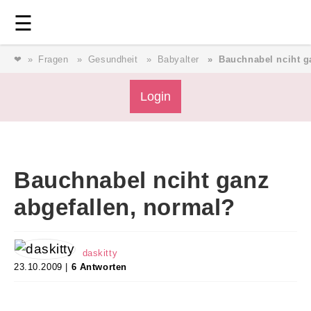
Login
⎯ Wir lieben Familie ⎯
☰
❤
Fragen
Gesundheit
Babyalter
Bauchnabel nciht g
Login
Login
Magazin
Bauchnabel nciht ganz
Forum
abgefallen, normal?
Service
daskitty
23.10.2009 |
6 Antworten
AGB & Impressum