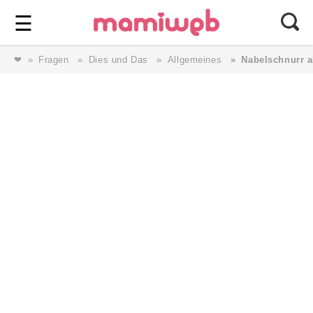
Login
⎯ Wir lieben Familie ⎯
☰
❤
Fragen
Dies und Das
Allgemeines
Nabelschnurr ab
Login
Magazin
Forum
Service
AGB & Impressum