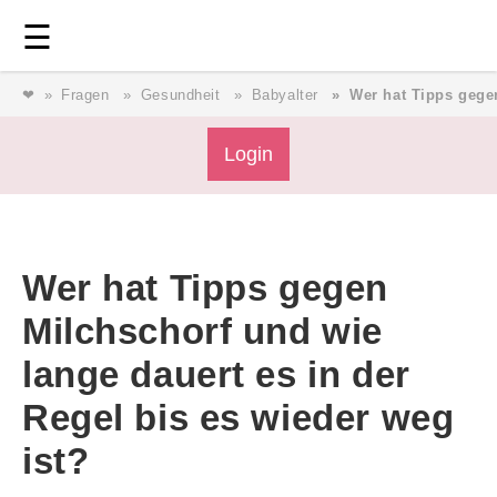
Login
⎯ Wir lieben Familie ⎯
☰
❤
Fragen
Gesundheit
Babyalter
Wer hat Tipps gegen
Login
Login
Wer hat Tipps gegen
Magazin
Milchschorf und wie
lange dauert es in der
Forum
Regel bis es wieder weg
Service
ist?