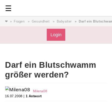
Login
⎯ Wir lieben Familie ⎯
☰
❤
Fragen
Gesundheit
Babyalter
Darf ein Blutschw
Login
Login
Darf ein Blutschwamm
Magazin
größer werden?
Forum
Milena08
16.07.2008 |
1 Antwort
Service