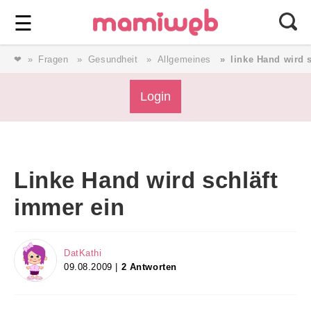
Login
⎯ Wir lieben Familie ⎯
☰
❤
Fragen
Gesundheit
Allgemeines
linke Hand wird 
Login
Login
Magazin
Linke Hand wird schläft
Forum
immer ein
Service
DatKathi
09.08.2009 |
2 Antworten
AGB & Impressum