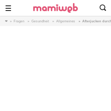
Login
⎯ Wir lieben Familie ⎯
☰
❤
Fragen
Gesundheit
Allgemeines
Afterjucken durc
Login
Magazin
Forum
Service
AGB & Impressum